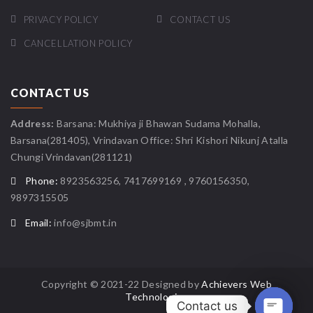
PRIVACY POLICY
CONTACT US
CANCELLATION POLICY
CONTACT US
Address:
Barsana: Mukhiya ji Bhawan Sudama Mohalla,
Barsana(281405), Vrindavan Office: Shri Kishori Nikunj Atalla
Chungi Vrindavan(281121)
Phone:
8923563256, 7417699169 , 9760156350,
9897315505
Email:
info@sjbmt.in
Copyright © 2021-22 Designed by
Achievers Web
Technologies
Contact us