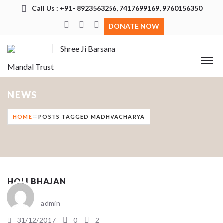
Call Us : +91- 8923563256, 7417699169, 9760156350
DONATE NOW
Shree Ji Barsana
Mandal Trust
NEWS
HOME
POSTS TAGGED MADHVACHARYA
HOLI BHAJAN
admin
31/12/2017
0
2