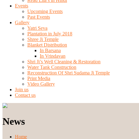
Read Lila’s in Hindi
Events
Upcoming Events
Past Events
Gallery
Yatri Seva
Plantation in July 2018
Shree Ji Temple
Blanket Distribution
In Barsana
In Vrindavan
Shri Ji’s Well Cleaning & Restoration
Water Tank Construction
Reconstruction Of Shri Sudama Ji Temple
Print Media
Video Gallery
Join us
Contact us
News
Home