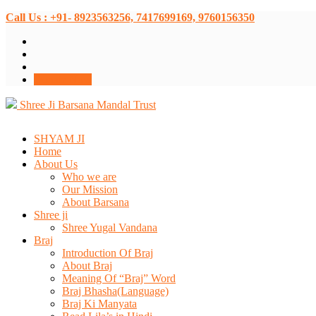
Call Us : +91- 8923563256, 7417699169, 9760156350
Donate Now
Shree Ji Barsana Mandal Trust
SHYAM JI
Home
About Us
Who we are
Our Mission
About Barsana
Shree ji
Shree Yugal Vandana
Braj
Introduction Of Braj
About Braj
Meaning Of “Braj” Word
Braj Bhasha(Language)
Braj Ki Manyata