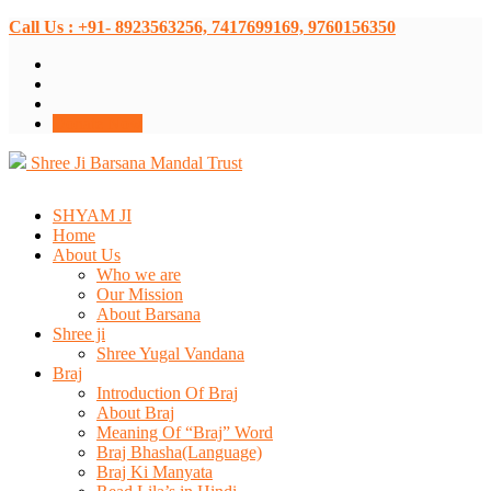
Call Us : +91- 8923563256, 7417699169, 9760156350
Donate Now
Shree Ji Barsana Mandal Trust
SHYAM JI
Home
About Us
Who we are
Our Mission
About Barsana
Shree ji
Shree Yugal Vandana
Braj
Introduction Of Braj
About Braj
Meaning Of “Braj” Word
Braj Bhasha(Language)
Braj Ki Manyata