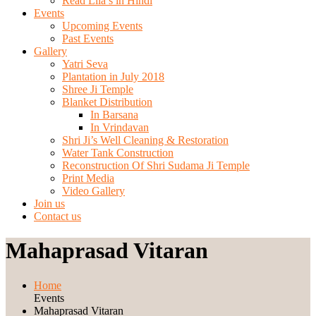
Read Lila’s in Hindi
Events
Upcoming Events
Past Events
Gallery
Yatri Seva
Plantation in July 2018
Shree Ji Temple
Blanket Distribution
In Barsana
In Vrindavan
Shri Ji’s Well Cleaning & Restoration
Water Tank Construction
Reconstruction Of Shri Sudama Ji Temple
Print Media
Video Gallery
Join us
Contact us
Mahaprasad Vitaran
Home
Events
Mahaprasad Vitaran