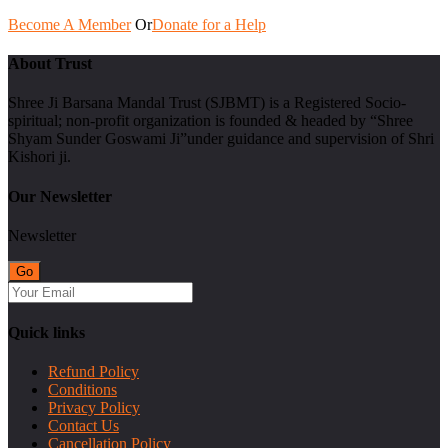
Become A Member
Or
Donate for a Help
About Trust
Shree Ji Barsana Mandal Trust (SJBMT) is a Registered Socio-
spiritual; non-profit organization is founded & headed by “Shree
Shyam Sunder Goswami Ji”under guidance and supervision of Shri
Kishori ji.
Our Newsletter
Newsletter
Quick links
Refund Policy
Conditions
Privacy Policy
Contact Us
Cancellation Policy