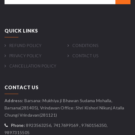
QUICK LINKS
REFUND POLICY
CONDITIONS
PRIVACY POLICY
CONTACT US
CANCELLATION POLICY
CONTACT US
Address:
Barsana: Mukhiya ji Bhawan Sudama Mohalla,
Barsana(281405), Vrindavan Office: Shri Kishori Nikunj Atalla
Chungi Vrindavan(281121)
Phone:
8923563256, 7417699169 , 9760156350,
9897315505