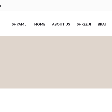
0
SHYAM JI
HOME
ABOUT US
SHREE JI
BRAJ