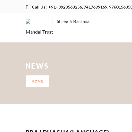
Call Us : +91- 8923563256, 7417699169, 976015635
Shree Ji Barsana
Mandal Trust
NEWS
HOME