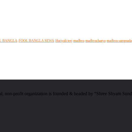
L BANGLA
FOOL BANGLA SEWA
Hariyali teej
madhva
madhvacharya
madhva samprada
al; non-profit organization is founded & headed by “Shree Shyam Sund