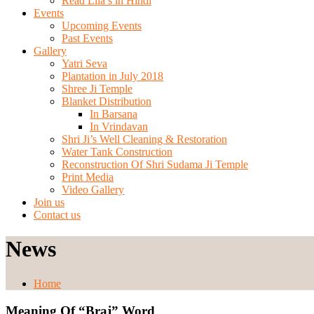
Read Lila’s in Hindi
Events
Upcoming Events
Past Events
Gallery
Yatri Seva
Plantation in July 2018
Shree Ji Temple
Blanket Distribution
In Barsana
In Vrindavan
Shri Ji’s Well Cleaning & Restoration
Water Tank Construction
Reconstruction Of Shri Sudama Ji Temple
Print Media
Video Gallery
Join us
Contact us
News
Home
Meaning Of “Braj” Word