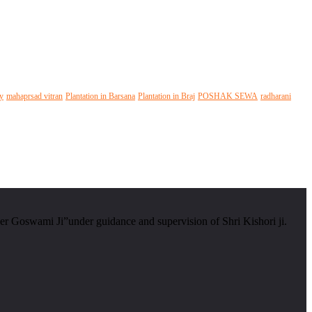
y
mahaprsad vitran
Plantation in Barsana
Plantation in Braj
POSHAK SEWA
radharani
er Goswami Ji”under guidance and supervision of Shri Kishori ji.