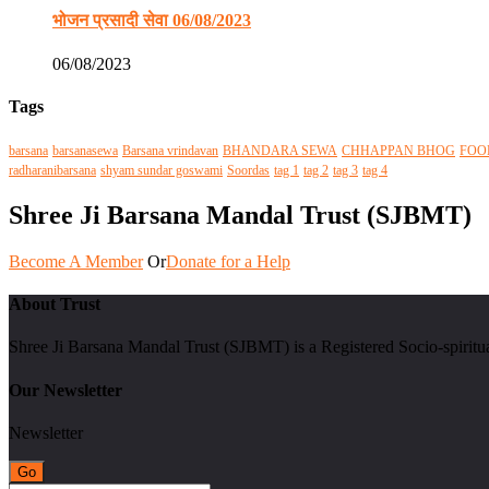
भोजन प्रसादी सेवा 06/08/2023
06/08/2023
Tags
barsana
barsanasewa
Barsana vrindavan
BHANDARA SEWA
CHHAPPAN BHOG
FOO
radharanibarsana
shyam sundar goswami
Soordas
tag 1
tag 2
tag 3
tag 4
Shree Ji Barsana Mandal Trust (SJBMT)
Become A Member
Or
Donate for a Help
About Trust
Shree Ji Barsana Mandal Trust (SJBMT) is a Registered Socio-spiritu
Our Newsletter
Newsletter