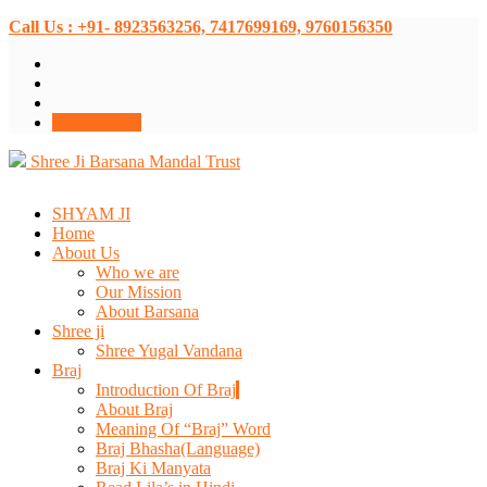
Call Us : +91- 8923563256, 7417699169, 9760156350
Donate Now
Shree Ji Barsana Mandal Trust
SHYAM JI
Home
About Us
Who we are
Our Mission
About Barsana
Shree ji
Shree Yugal Vandana
Braj
Introduction Of Braj
About Braj
Meaning Of “Braj” Word
Braj Bhasha(Language)
Braj Ki Manyata