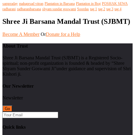
sampraday
mahaprsad vitran
Plantation in Barsana
Plantation in Braj
POSHAK SEWA
radharani
radharanibarsana
shyam sundar goswami
Soordas
tag 1
tag 2
tag 3
tag 4
Shree Ji Barsana Mandal Trust (SJBMT)
Become A Member
Or
Donate for a Help
About Trust
Shree Ji Barsana Mandal Trust (SJBMT) is a Registered Socio-
spiritual; non-profit organization is founded & headed by “Shree
Shyam Sunder Goswami Ji”under guidance and supervision of Shri
Kishori ji.
Our Newsletter
Newsletter
Quick links