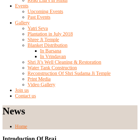
Read Lila’s in Hindi
Events
Upcoming Events
Past Events
Gallery
Yatri Seva
Plantation in July 2018
Shree Ji Temple
Blanket Distribution
In Barsana
In Vrindavan
Shri Ji’s Well Cleaning & Restoration
Water Tank Construction
Reconstruction Of Shri Sudama Ji Temple
Print Media
Video Gallery
Join us
Contact us
News
Home
Introduction Of Braj