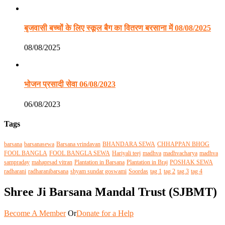
बृजवासी बच्चों के लिए स्कूल बैग का वितरण बरसाना में 08/08/2025
08/08/2025
भोजन प्रसादी सेवा 06/08/2023
06/08/2023
Tags
barsana
barsanasewa
Barsana vrindavan
BHANDARA SEWA
CHHAPPAN BHOG
FOOL BANGLA
FOOL BANGLA SEWA
Hariyali teej
madhva
madhvacharya
madhva
sampraday
mahaprsad vitran
Plantation in Barsana
Plantation in Braj
POSHAK SEWA
radharani
radharanibarsana
shyam sundar goswami
Soordas
tag 1
tag 2
tag 3
tag 4
Shree Ji Barsana Mandal Trust (SJBMT)
Become A Member
Or
Donate for a Help