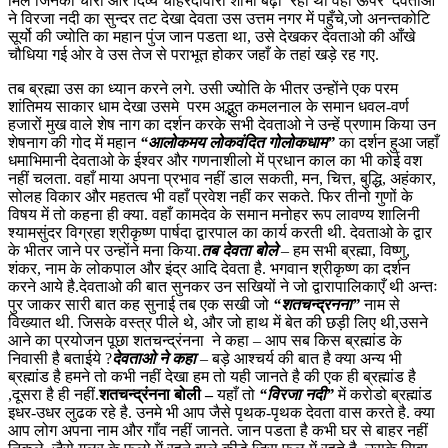
मिले जिनको चारो ओर दिव्य चाहरदीवारी शोभा बढ़ा रही थी वही ऊपर देवताओ
ने विरजा नदी का सुन्दर तट देखा देवता उस उत्तम नगर में पहुँचे,जो अनन्तकोटि
सूर्यो की ज्योति का महान पुंज जान पडता था, उसे देखकर देवताओ की आँखे
चौधिया गई ओर वे उस तेज से पराभूत होकर जहाँ के तहां खड़े रह गए.
तब ब्रह्मा उस का ध्यान करने लगे. उसी ज्योति के भीतर उन्होंने एक परम
शांतिमय साकार धाम देखा उसमे परम अद्भुत कमलनाल के समान धवल-वर्ण
हजारों मुख वाले शेष नाग का दर्शन करके सभी देवताओ ने उन्हें प्रणाम किया उन
शेषनाग की गोद में महान
“आलोकमय लोकवंदित गोलोकधाम”
का दर्शन हुआ जहाँ
धमाभिमानी देवताओ के ईश्वर और गणनाशीलो में प्रधान काल का भी कोई वश
नहीं चलता.
वहाँ माया अपना प्रभाव नहीं डाल सकती, मन, चित्त, बुद्धि, अहंकार,
सोलह विकार और महतत्व भी वहाँ प्रवेश नहीं कर सकते. फिर तीनो गुणों के
विषय में तो कहना ही क्या. वहाँ कामदेव के समान मनोहर रूप लावण्य शालिनी
श्यामसुंदर विग्रहा श्रीकृष्ण पार्षदा द्वारपाल का कार्य करती थी. देवताओ के द्वार
के भीतर जाने पर उन्होंने मना किया.
तब देवता बोले
– हम सभी ब्रह्मा, विष्णु,
शंकर, नाम के लोकपाल और इंद्र आदि देवता है. भगवान श्रीकृष्ण का दर्शन
करने आये है.
देवताओ की बात सुनकर उन सखियों ने जो द्वारापालिकाएँ थी अन्तः
पुर जाकर सारी बात कह सुनाई तब एक सखी जो
“शतचन्द्रनना”
नाम से
विख्यात थी. जिसके वस्त्र पीले थे, और जो हाथ में बेत की छड़ी लिए थी,उसने
आने का प्रयोजन पूछा शतचन्द्रंनना ने कहा – आप सब किस ब्रह्मांड के
निवासी है बताईये ?
देवताओ ने कहा
– बड़े आश्चर्य की बात है क्या अन्य भी
ब्रह्मांड है हमने तो कभी नहीं देखा हम तो यही जानते है की एक ही ब्रह्मांड है
,दूसरा है ही नहीं.
शतचन्द्रंनना बोली –
यहाँ तो
“विरजा नदी”
में करोडो ब्रह्मांड
इधर-उधर लुढक रहे है. उनमे भी आप जैसे पृथक-पृथक देवता वास करते है. क्या
आप लोग अपना नाम और गाँव नहीं जानते. जान पडता है कभी घर से बाहर नहीं