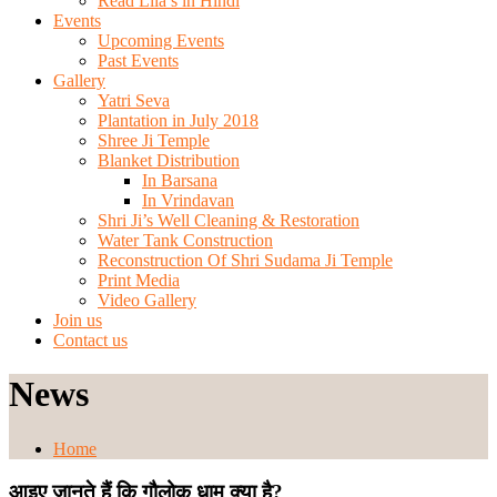
Read Lila’s in Hindi
Events
Upcoming Events
Past Events
Gallery
Yatri Seva
Plantation in July 2018
Shree Ji Temple
Blanket Distribution
In Barsana
In Vrindavan
Shri Ji’s Well Cleaning & Restoration
Water Tank Construction
Reconstruction Of Shri Sudama Ji Temple
Print Media
Video Gallery
Join us
Contact us
News
Home
आइए जानते हैं कि गौलोक धाम क्या है?