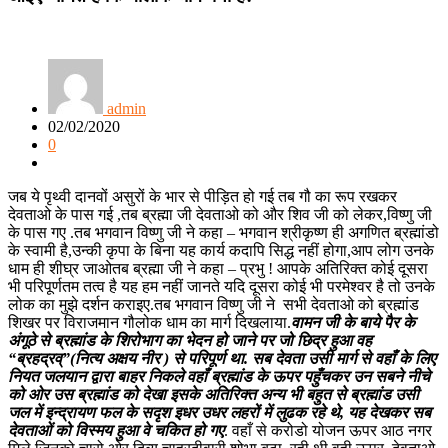
admin
02/02/2020
0
जब ये पृथ्वी दानवों असुरों के भार से पीड़ित हो गई तब गौ का रूप रखकर
देवताओ के पास गई ,तब ब्रह्मा जी देवताओ को और शिव जी को लेकर,विष्णु जी
के पास गए .तब भगवान विष्णु जी ने कहा – भगवान श्रीकृष्ण ही अगणित ब्रह्मांडो
के स्वामी है,उन्की कृपा के बिना यह कार्य कदापि सिद्ध नहीं होगा,आप लोग उनके
धाम ही शीघ्र जाओ
तब ब्रह्मा जी ने कहा – प्रभु ! आपके अतिरिक्त कोई दूसरा
भी परिपूर्णतम तत्व है यह हम नहीं जानते यदि दूसरा कोई भी परमेश्वर है तो उनके
लोक का मुझे दर्शन कराइए.तब भगवान विष्णु जी ने सभी देवताओ को ब्रह्मांड
शिखर पर विराजमान गौलोक धाम का मार्ग दिखलाया.
वामन जी के बाये पैर के
अंगूठे से ब्रह्मांड के शिरोभाग का भेदन हो जाने पर जो छिद्र हुआ वह
“ब्रहद्रव्”(नित्य अक्षय नीर ) से परिपूर्ण था. सब देवता उसी मार्ग से वहाँ के लिए
नियत जलयान द्वारा बाहर निकले वहाँ ब्रह्मांड के ऊपर पहुँचकर उन सबने नीचे
को ओर उस ब्रह्मांड को देखा इसके अतिरिक्त अन्य भी बहुत से ब्रह्मांड उसी
जल में इन्द्रायण फल के सदृश इधर उधर लहरों में लुढक रहे थे, यह देखकर सब
देवताओं को विस्मय हुआ वे चकित हो गए
.
वहाँ से करोडो योजन ऊपर आठ नगर