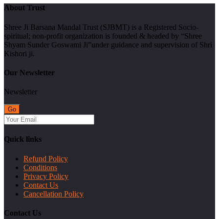
About Trust
Shree Ji Barsana Mandal Trust (SJBMT) is a Registered Socio-
spiritual; non-profit organization is founded & headed by “Shree
Shyam Sunder Goswami Ji”under guidance and supervision of Shri
Kishori ji.
Our Newsletter
Newsletter
Quick links
Refund Policy
Conditions
Privacy Policy
Contact Us
Cancellation Policy
Contact Us