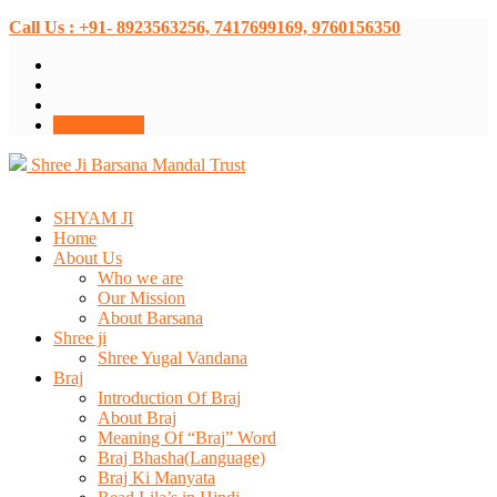
Call Us : +91- 8923563256, 7417699169, 9760156350
Donate Now
Shree Ji Barsana Mandal Trust
SHYAM JI
Home
About Us
Who we are
Our Mission
About Barsana
Shree ji
Shree Yugal Vandana
Braj
Introduction Of Braj
About Braj
Meaning Of “Braj” Word
Braj Bhasha(Language)
Braj Ki Manyata