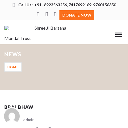
Call Us : +91- 8923563256, 7417699169, 9760156350
DONATE NOW
Shree Ji Barsana
Mandal Trust
NEWS
HOME
BRAJ BHAW
admin