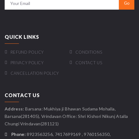
QUICK LINKS
REFUND POLICY
CONDITIONS
PRIVACY POLICY
CONTACT US
CANCELLATION POLICY
CONTACT US
Address:
Barsana: Mukhiya ji Bhawan Sudama Mohalla,
Barsana(281405), Vrindavan Office: Shri Kishori Nikunj Atalla
Chungi Vrindavan(281121)
Phone:
8923563256, 7417699169 , 9760156350,