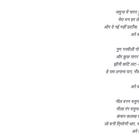
जमुना में गागर
मेरा मन हर ल
और दे गई नहीं
छटाँक
,
अरे 
गुण गरवीली ग
और कुछ गागर म
झीनी कटि लट
–
हे राम लगाना पार
,
भँव
अरे 
नील वरन यमुन
नीला रंग यमुन
कंचन कलसा 
लो बनी त्रिवेणी धार
,
र
अरे