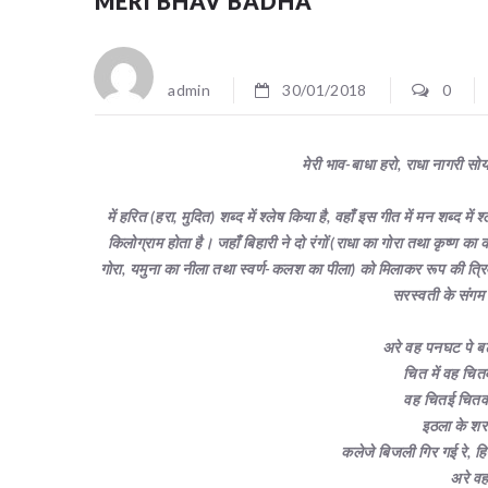
MERI BHAV BADHA
admin
30/01/2018
0
मेरी भाव-बाधा हरो
,
राधा नागरी सो
में हरित (हरा
,
मुदित) शब्द में श्लेष किया है
,
वहाँ इस गीत में मन शब्द मे
किलोग्राम होता है।
जहाँ बिहारी ने
दो रंगों
(राधा का गोरा तथा कृष्ण का 
गोरा, यमुना का नीला तथा स्वर्ण-कलश का पीला) को मिलाकर रूप की त्रिवेणी 
सरस्वती के संगम 
अरे वह पनघट पे
ब
चित में वह चित
वह चितई चितवन
इठला के शर
कलेजे बिजली गिर गई रे
,
हि
अरे व