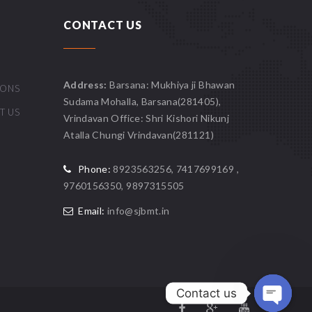
CONTACT US
Address:
Barsana: Mukhiya ji Bhawan
IONS
Sudama Mohalla, Barsana(281405),
T US
Vrindavan Office: Shri Kishori Nikunj
Atalla Chungi Vrindavan(281121)
Phone:
8923563256, 7417699169 ,
9760156350, 9897315505
Email:
info@sjbmt.in
Contact us