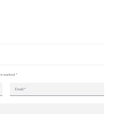
 events matched your criteria.
Sorry, no events matched your cri
are marked
*