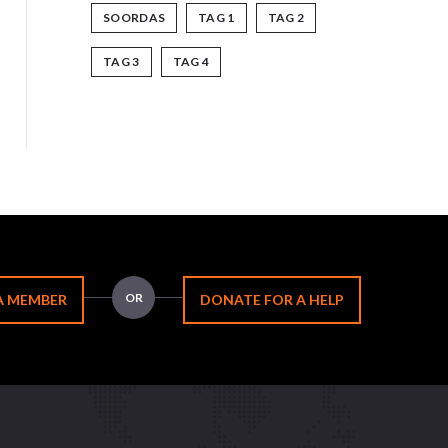
SOORDAS
TAG 1
TAG 2
TAG 3
TAG 4
OR
A MEMBER
DONATE FOR A HELP