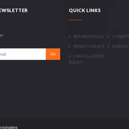
EWSLETTER
QUICK LINKS
er
REFUND POLICY
CONDIT
PRIVACY POLICY
CONTAC
CANCELLATION
POLICY
hnologies