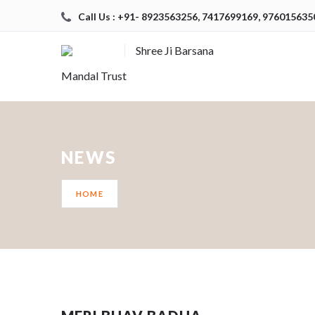
Call Us : +91- 8923563256, 7417699169, 976015635
Shree Ji Barsana
Mandal Trust
NEWS
HOME