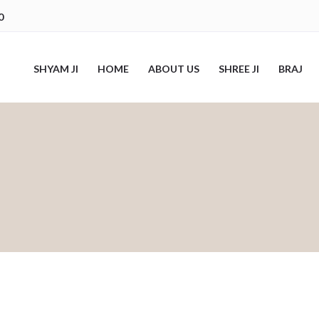
0
SHYAM JI
HOME
ABOUT US
SHREE JI
BRAJ