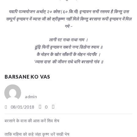
यद्यपि पञ्चयोजन अर्थात् २० कोस (६० कि.मी) वृन्दावन सभी रसमय है किन्तु उस
सम्पूर्ण वृन्दावन में व्यास जी को श्रीकृष्ण नहीं मिले किन्तु बरसाना रूपी वृन्दावन में मिल
गये –
लागी रट राधा-राधा नाम ।
ढूंढ़ि फिरी वृन्दावन सबरो नन्द डिठोना श्याम ॥
कै मोहन कै खोर साँकरी कै मोहन नंदगाँव ।
‘व्यास दास’ की जीवन राधे धनि बरसानो गांव ॥
BARSANE KO VAS
admin
08/01/2018
0
बरसाने के वास की आस करें शिव शेष
ताकि महिमा को कहे जंहा कृष्ण धरें सखी भेष