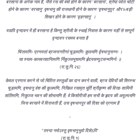
बरसाना के अनेक नाम हैं, जैसे रस की वर्षा होने के कारण ‘बरसाना’, श्रेष्ठ पर्वत चोटी
होने के कारण ‘वरसानु’ वृषभानु की राजधानी होने के कारण ‘वृषभानुपुर’ और hबड़ी
शिखर होने के कारण ‘वृहत्सानु’ ।
यद्यपि वृन्दावन में ही बरसाना है किन्तु श्रीजी के स्थाई निवास के कारण यहीं से सम्पूर्ण
वृन्दावन रसमय बनता है
चिंतामणिः प्रणमतां ब्रजनागरीणां चूड़ामणिः कुलमणि र्वृषभानुनाम्नः ।
सा श्याम-कामवरशान्तिमणि र्निकुञ्जभूषामणि र्हृदयसम्पुटसन्मणिर्नः ॥
(रा.सु.नि.२६)
केवल प्रणाम करने से जो चिंतित वस्तुओं का दान करने वाली, ब्रज देवियों की शिरस्थ
चूड़ामणि, वृषभानु वंश की कुलमणि, निखिल रसामृत मूर्ति श्रीकृष्ण की विरह-शामिनी
शांतिमणि, निकुञ्ज भवन की शोभामणि हैं; वे किशोरीजी हम सभी के हृदय की अमूल्यमणि
जिस बरसाने में विराजती हैं, उस वृषभानपुर की दिशा को प्रणाम है
–
“तस्या नमोऽस्तु वृषभानुभुवो दिशेऽपि”
(रा.सु.नि.१)