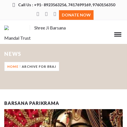
Call Us : +91- 8923563256, 7417699169, 9760156350
DONATE NOW
Shree Ji Barsana
Mandal Trust
NEWS
HOME
ARCHIVE FOR BRAJ
BARSANA PARIKRAMA